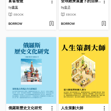
富翁智慧
全球經濟震盪下的法律保障
by
書葉
by
非子
EBOOK
EBOOK
BORROW
BORROW
俄羅斯歷史文化研究
人生策劃大師