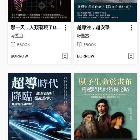
那一天，人類發現了DNA
越專注，越安寧
by
吳明
by
牟木
EBOOK
EBOOK
BORROW
BORROW