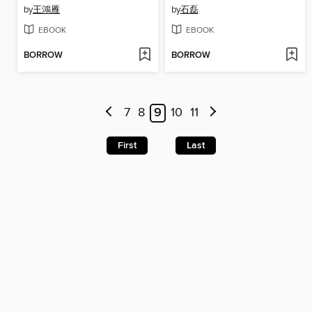
by
王鴻雁
by
石磊
EBOOK
EBOOK
BORROW
BORROW
7
8
9
10
11
First
Last