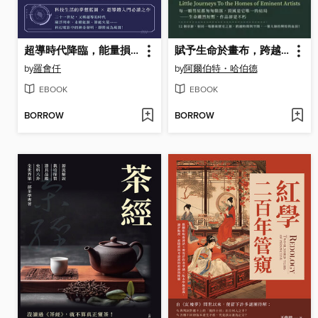
超導時代降臨，能量損耗從此為零！能源科技最終解
賦予生命於畫布，跨越時代的藝術之路
by
羅會仟
by
阿爾伯特・哈伯德
EBOOK
EBOOK
BORROW
BORROW