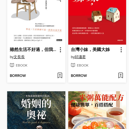
雖然生活不好過，但我過得很好
台灣小妹，美國大姊
by
文長長
by
邱瀟君
EBOOK
EBOOK
BORROW
BORROW