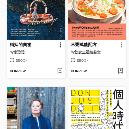
婚姻的奧祕
米粥萬能配方
by
李玲玲
by
飲食生活編委會
EBOOK
EBOOK
BORROW
BORROW