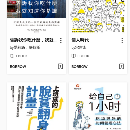
告訴我你吃什麼，我就知道你是誰
個人時代
by
愛莉絲．華特斯
by
宋吉永
EBOOK
EBOOK
BORROW
BORROW