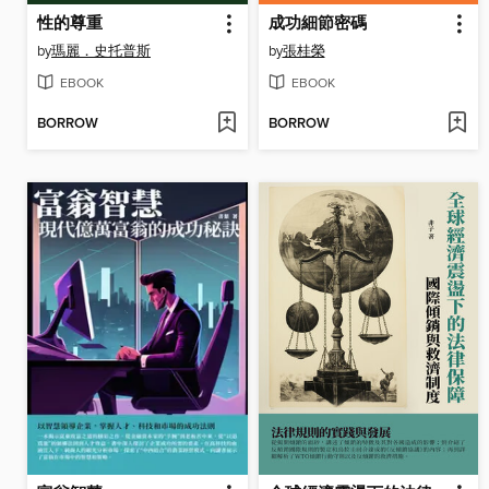
性的尊重
成功細節密碼
by
瑪麗．史托普斯
by
張桂榮
EBOOK
EBOOK
BORROW
BORROW