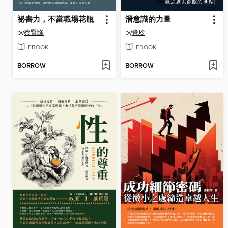
祕書力，不當職場花瓶
潛意識的力量
by
蔡賢隆
by
管玲
EBOOK
EBOOK
BORROW
BORROW