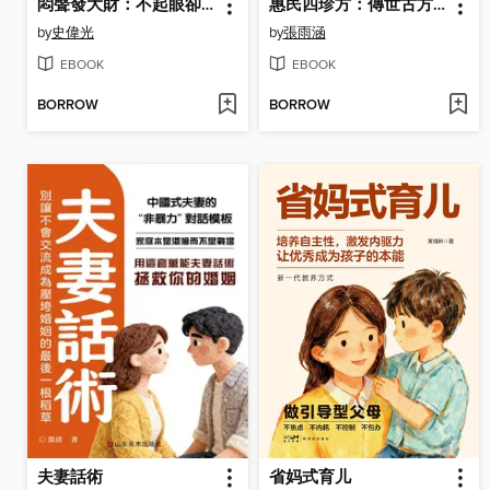
悶聲發大財：不起眼卻很賺錢的 88 個小生意
惠民四珍方：傳世古方治百病
by
史偉光
by
張雨涵
EBOOK
EBOOK
BORROW
BORROW
夫妻話術
省妈式育儿