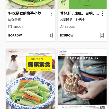
好吃易做的快手小炒
养好肝：血旺、目明、心情好
by
张云甫
by
贾民勇、孙秀全
EBOOK
EBOOK
BORROW
BORROW