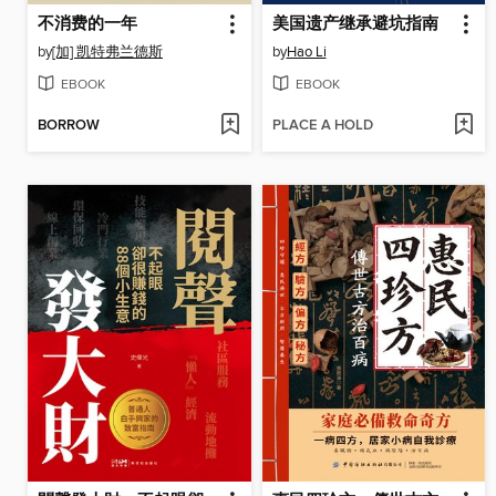
不消费的一年
美国遗产继承避坑指南
by
[加] 凯特
弗兰德斯
by
Hao Li
EBOOK
EBOOK
BORROW
PLACE A HOLD