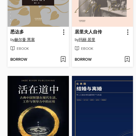
悉达多
居里夫人自传
by
赫尔曼·黑塞
by
玛丽·居里
EBOOK
EBOOK
BORROW
BORROW