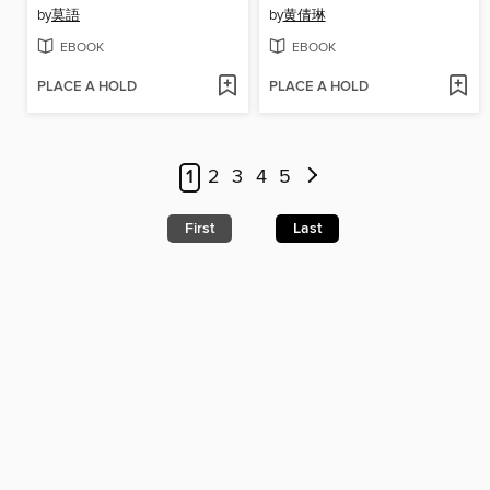
by
莫語
by
黄倩琳
EBOOK
EBOOK
PLACE A HOLD
PLACE A HOLD
1
2
3
4
5
First
Last