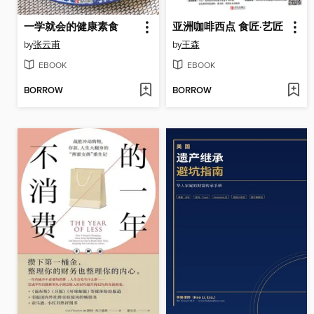
一学就会的健康素食
亚洲咖啡西点 食匠·艺匠
by
张云甫
by
王森
EBOOK
EBOOK
BORROW
BORROW